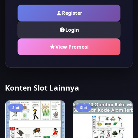
Register
Login
View Promosi
Konten Slot Lainnya
Slot
Slot