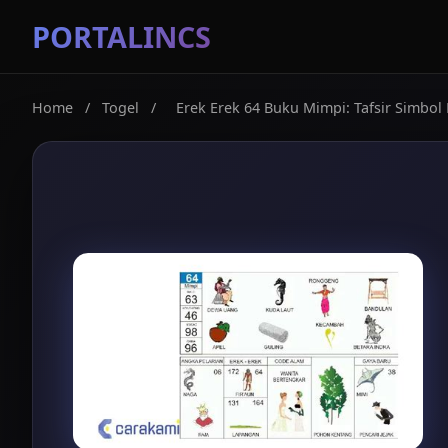
PORTALINCS
Home
/
Togel
/
Erek Erek 64 Buku Mimpi: Tafsir Simb