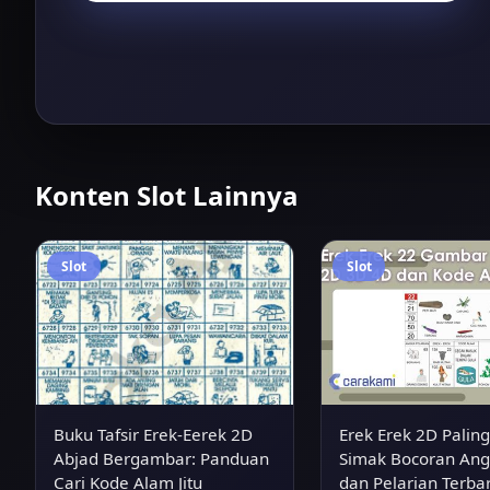
Konten Slot Lainnya
Slot
Slot
Buku Tafsir Erek-Eerek 2D
Erek Erek 2D Paling
Abjad Bergambar: Panduan
Simak Bocoran Ang
Cari Kode Alam Jitu
dan Pelarian Terba