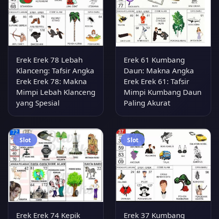
Erek Erek 78 Lebah
Erek 61 Kumbang
Klanceng: Tafsir Angka
Daun: Makna Angka
Erek Erek 78: Makna
Erek Erek 61: Tafsir
Mimpi Lebah Klanceng
Mimpi Kumbang Daun
yang Spesial
Paling Akurat
Slot
Slot
Erek Erek 74 Kepik
Erek 37 Kumbang