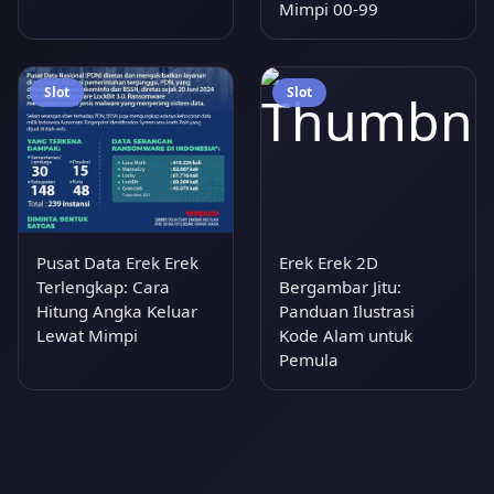
Mimpi 00-99
Slot
Slot
Pusat Data Erek Erek
Erek Erek 2D
Terlengkap: Cara
Bergambar Jitu:
Hitung Angka Keluar
Panduan Ilustrasi
Lewat Mimpi
Kode Alam untuk
Pemula