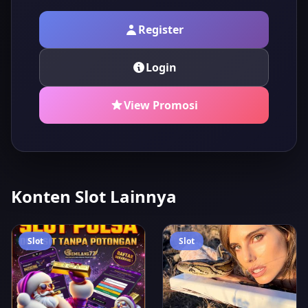
Register
Login
View Promosi
Konten Slot Lainnya
Slot
Slot