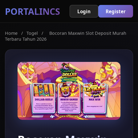
PORTALINCS
Login
Register
Home
/
Togel
/
Bocoran Maxwin Slot Deposit Murah
Terbaru Tahun 2026