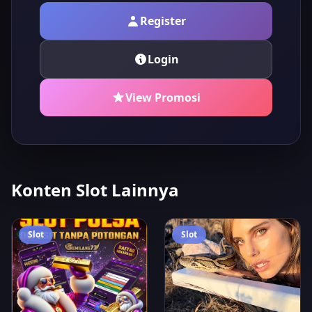
Register
Login
View Promosi
Konten Slot Lainnya
Slot
Slot