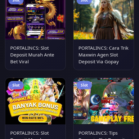
Slot
Slot
PORTALINCS: Slot
PORTALINCS: Cara Trik
Deposit Murah Ante
Maxwin Agen Slot
Bet Viral
Deposit Via Gopay
Slot
Slot
PORTALINCS: Slot
PORTALINCS: Tips