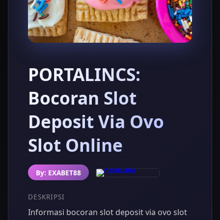
PORTALINCS:
Bocoran Slot
Deposit Via Ovo
Slot Online
By: EXABET88
DESKRIPSI
Informasi bocoran slot deposit via ovo slot