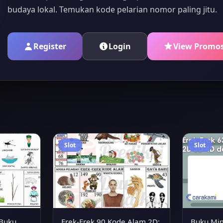
budaya lokal. Temukan kode pelarian nomor paling jitu.
Register
Login
View Promos
Slot
Slot
 Buku
Erek-Erek 90 Kode Alam 2D:
Buku Mim