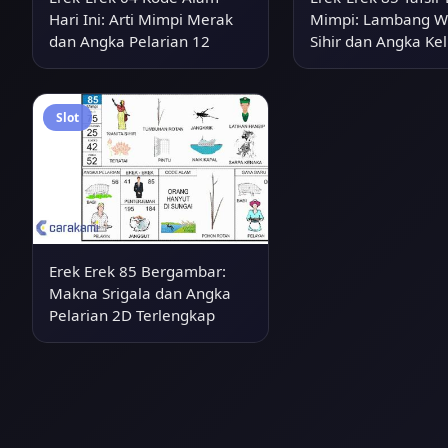
Hari Ini: Arti Mimpi Merak
Mimpi: Lambang W
dan Angka Pelarian 12
Sihir dan Angka Kel
Slot
Erek Erek 85 Bergambar:
Makna Srigala dan Angka
Pelarian 2D Terlengkap