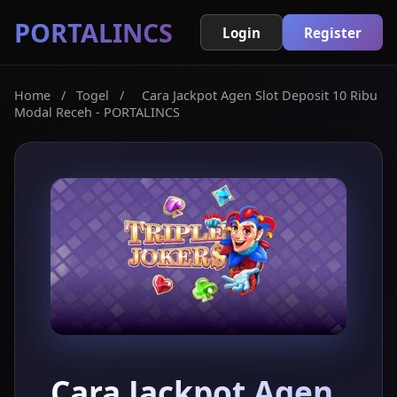
PORTALINCS
Login
Register
Home
/
Togel
/
Cara Jackpot Agen Slot Deposit 10 Ribu
Modal Receh - PORTALINCS
Cara Jackpot Agen