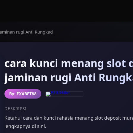
jaminan rugi Anti Rungkad
cara kunci menang slot 
jaminan rugi Anti Rung
By: EXABET88
DESKRIPSI
Ketahui cara dan kunci rahasia menang slot deposit mura
lengkapnya di sini.