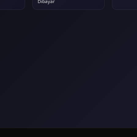
Dibayar