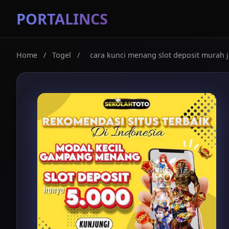
PORTALINCS
Home
/
Togel
/
cara kunci menang slot deposit murah 