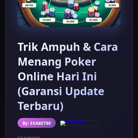
Trik Ampuh & Cara
Menang Poker
Online Hari Ini
(Garansi Update
Terbaru)
By: EXABET88