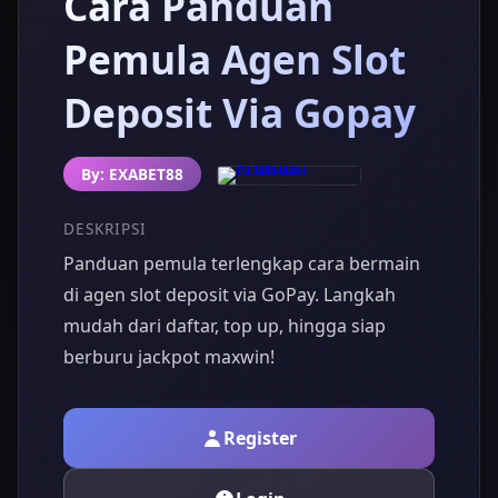
Cara Panduan
Pemula Agen Slot
Deposit Via Gopay
By: EXABET88
DESKRIPSI
Panduan pemula terlengkap cara bermain
di agen slot deposit via GoPay. Langkah
mudah dari daftar, top up, hingga siap
berburu jackpot maxwin!
Register