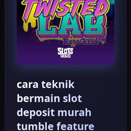
cara teknik
bermain slot
deposit murah
tumble feature