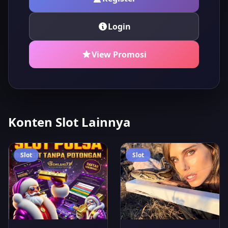
Login
View Promosi
Konten Slot Lainnya
Slot
Slot