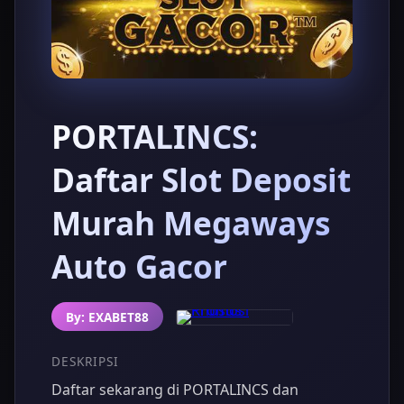
PORTALINCS:
Daftar Slot Deposit
Murah Megaways
Auto Gacor
By: EXABET88
DESKRIPSI
Daftar sekarang di PORTALINCS dan