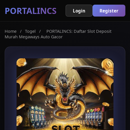
PORTALINCS
Login
Register
Home
/
Togel
/
PORTALINCS: Daftar Slot Deposit
Murah Megaways Auto Gacor