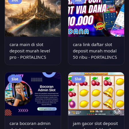
Slot
Slot
cara main di slot
cara link daftar slot
deposit murah level
deposit murah modal
pro - PORTALINCS
50 ribu - PORTALINCS
Slot
Slot
cara bocoran admin
jam gacor slot deposit