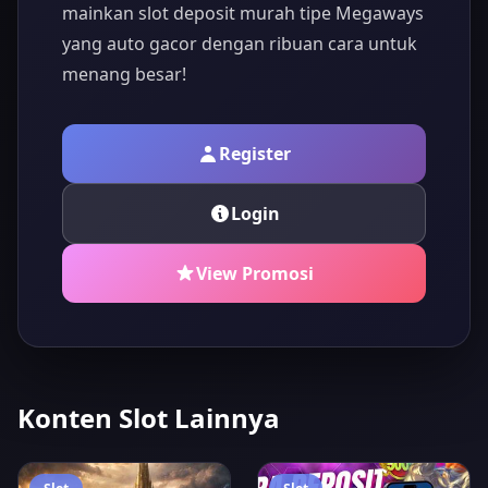
mainkan slot deposit murah tipe Megaways
yang auto gacor dengan ribuan cara untuk
menang besar!
Register
Login
View Promosi
Konten Slot Lainnya