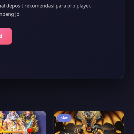
mal deposit rekomendasi para pro player.
mpang jp.
i
Slot