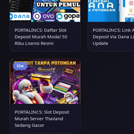
PORTALINCS: Daftar Slot
PORTALINCS: Link A
Deposit Murah Modal 50
Deposit Via Dana L
Ribu Lisensi Resmi
Update
Slot
PORTALINCS: Slot Deposit
Murah Server Thailand
Sedang Gacor