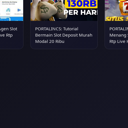
gen Slot
PORTALINCS: Tutorial
PORTALI
ive Rtp
Bermain Slot Deposit Murah
Menang S
Modal 20 Ribu
Rtp Live 