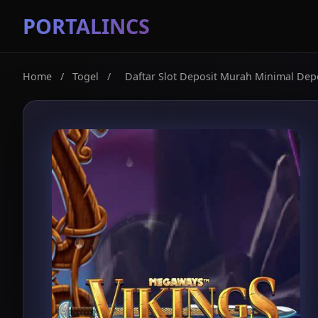
PORTALINCS
Home
/
Togel
/
Daftar Slot Deposit Murah Minimal De