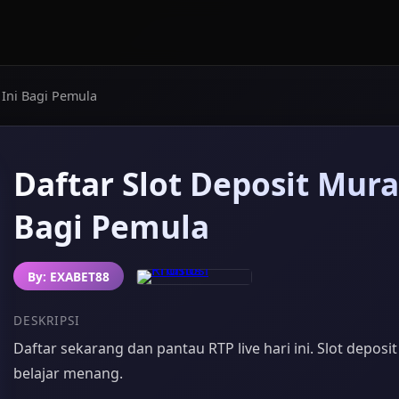
 Ini Bagi Pemula
Daftar Slot Deposit Mura
Bagi Pemula
By: EXABET88
DESKRIPSI
Daftar sekarang dan pantau RTP live hari ini. Slot depo
belajar menang.