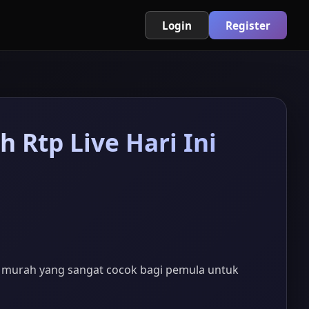
Login
Register
h Rtp Live Hari Ini
sit murah yang sangat cocok bagi pemula untuk