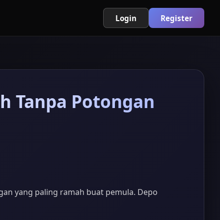
Login
Register
ah Tanpa Potongan
ongan yang paling ramah buat pemula. Depo