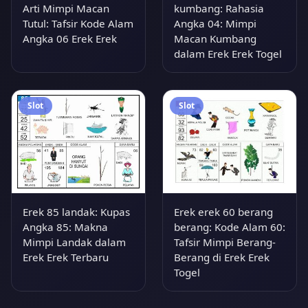
Arti Mimpi Macan
kumbang: Rahasia
Tutul: Tafsir Kode Alam
Angka 04: Mimpi
Angka 06 Erek Erek
Macan Kumbang
dalam Erek Erek Togel
Slot
Slot
Erek 85 landak: Kupas
Erek erek 60 berang
Angka 85: Makna
berang: Kode Alam 60:
Mimpi Landak dalam
Tafsir Mimpi Berang-
Erek Erek Terbaru
Berang di Erek Erek
Togel