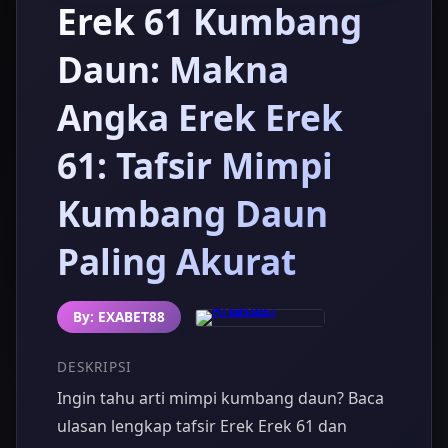
Erek 61 Kumbang
Daun: Makna
Angka Erek Erek
61: Tafsir Mimpi
Kumbang Daun
Paling Akurat
By: EXABET88
DESKRIPSI
Ingin tahu arti mimpi kumbang daun? Baca
ulasan lengkap tafsir Erek Erek 61 dan