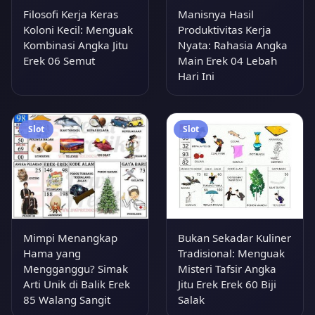
Filosofi Kerja Keras
Manisnya Hasil
Koloni Kecil: Menguak
Produktivitas Kerja
Kombinasi Angka Jitu
Nyata: Rahasia Angka
Erek 06 Semut
Main Erek 04 Lebah
Hari Ini
Slot
Slot
Mimpi Menangkap
Bukan Sekadar Kuliner
Hama yang
Tradisional: Menguak
Mengganggu? Simak
Misteri Tafsir Angka
Arti Unik di Balik Erek
Jitu Erek Erek 60 Biji
85 Walang Sangit
Salak