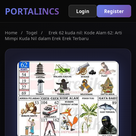
PORTALINCS
Login
Register
Home
/
Togel
/
Erek 62 kuda nil: Kode Alam 62: Arti
Mimpi Kuda Nil dalam Erek Erek Terbaru