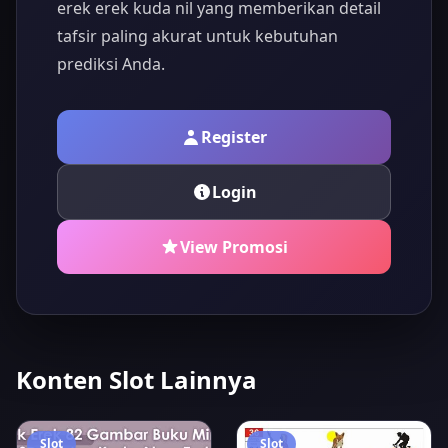
erek erek kuda nil yang memberikan detail
tafsir paling akurat untuk kebutuhan
prediksi Anda.
Register
Login
View Promosi
Konten Slot Lainnya
Slot
Slot