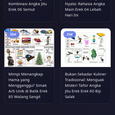
Kombinasi Angka Jitu
Nyata: Rahasia Angka
Erek 06 Semut
Main Erek 04 Lebah
Hari Ini
Slot
Slot
Mimpi Menangkap
Bukan Sekadar Kuliner
Hama yang
Tradisional: Menguak
Mengganggu? Simak
Misteri Tafsir Angka
Arti Unik di Balik Erek
Jitu Erek Erek 60 Biji
85 Walang Sangit
Salak