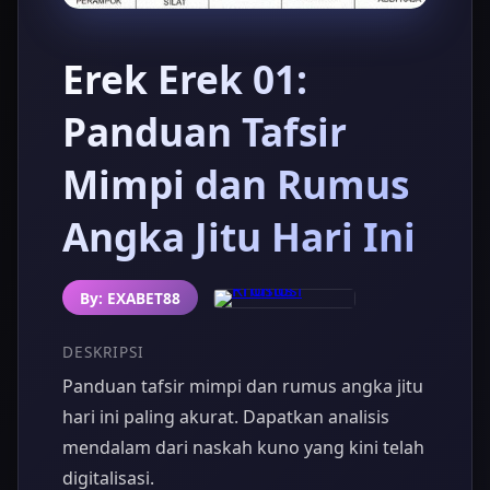
Erek Erek 01:
Panduan Tafsir
Mimpi dan Rumus
Angka Jitu Hari Ini
By: EXABET88
DESKRIPSI
Panduan tafsir mimpi dan rumus angka jitu
hari ini paling akurat. Dapatkan analisis
mendalam dari naskah kuno yang kini telah
digitalisasi.