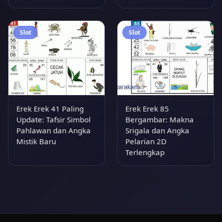
Slot
Slot
Erek Erek 41 Paling
Erek Erek 85
Update: Tafsir Simbol
Bergambar: Makna
Pahlawan dan Angka
Srigala dan Angka
Mistik Baru
Pelarian 2D
Terlengkap