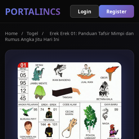
PORTALINCS
Login
Register
Home
/
Togel
/
Erek Erek 01: Panduan Tafsir Mimpi dan
Rumus Angka Jitu Hari Ini