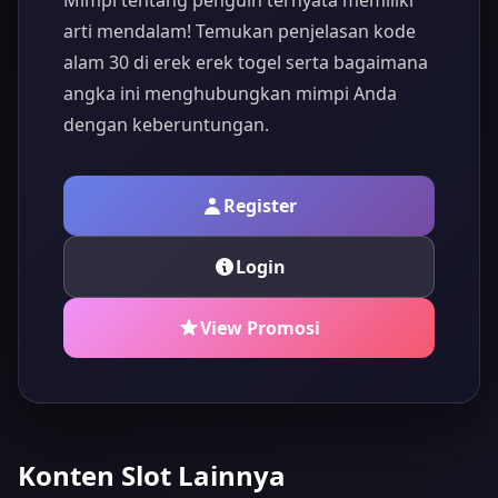
Mimpi tentang penguin ternyata memiliki
arti mendalam! Temukan penjelasan kode
alam 30 di erek erek togel serta bagaimana
angka ini menghubungkan mimpi Anda
dengan keberuntungan.
Register
Login
View Promosi
Konten Slot Lainnya