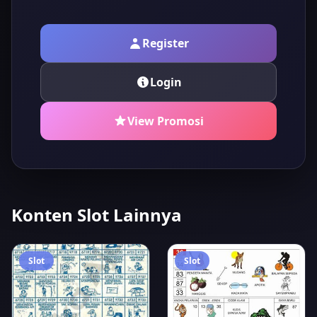
Register
Login
View Promosi
Konten Slot Lainnya
Slot
Slot