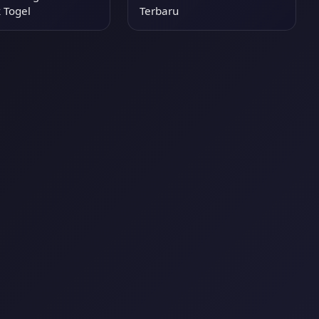
k Togel
Terbaru