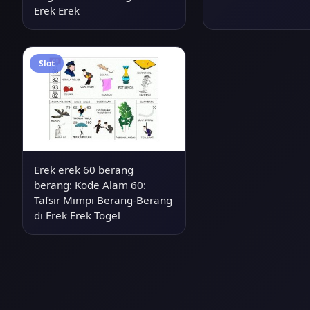
Erek Erek
Slot
Erek erek 60 berang
berang: Kode Alam 60:
Tafsir Mimpi Berang-Berang
di Erek Erek Togel