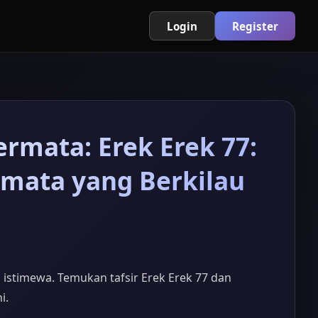
Login
Register
rmata: Erek Erek 77:
mata yang Berkilau
istimewa. Temukan tafsir Erek Erek 77 dan
i.