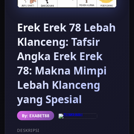
Erek Erek 78 Lebah
Klanceng: Tafsir
Angka Erek Erek
78: Makna Mimpi
Lebah Klanceng
yang Spesial
By: EXABET88
DESKRIPSI