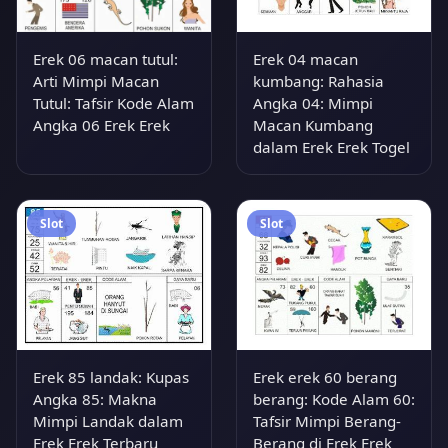
Erek 06 macan tutul:
Erek 04 macan
Arti Mimpi Macan
kumbang: Rahasia
Tutul: Tafsir Kode Alam
Angka 04: Mimpi
Angka 06 Erek Erek
Macan Kumbang
dalam Erek Erek Togel
Slot
Slot
Erek 85 landak: Kupas
Erek erek 60 berang
Angka 85: Makna
berang: Kode Alam 60:
Mimpi Landak dalam
Tafsir Mimpi Berang-
Erek Erek Terbaru
Berang di Erek Erek