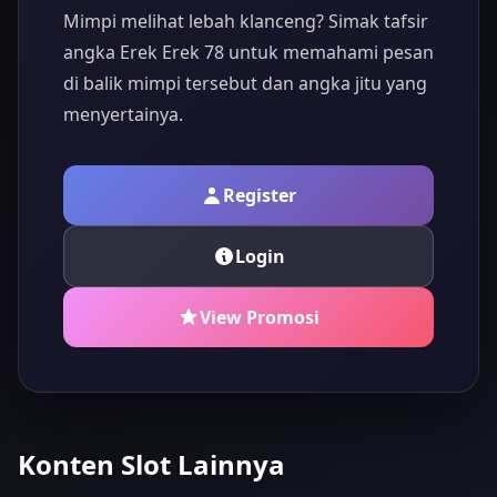
Mimpi melihat lebah klanceng? Simak tafsir
angka Erek Erek 78 untuk memahami pesan
di balik mimpi tersebut dan angka jitu yang
menyertainya.
Register
Login
View Promosi
Konten Slot Lainnya