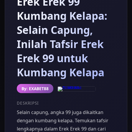
Erek Erek 99
Kumbang Kelapa:
Selain Capung,
Inilah Tafsir Erek
Erek 99 untuk
Kumbang Kelapa
By: EXABET88
DESKRIPSI
Selain capung, angka 99 juga dikaitkan
dengan kumbang kelapa. Temukan tafsir
lengkapnya dalam Erek Erek 99 dan cari