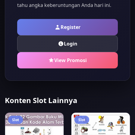
tahu angka keberuntungan Anda hari ini.
Register
Login
View Promosi
Konten Slot Lainnya
Slot
Slot