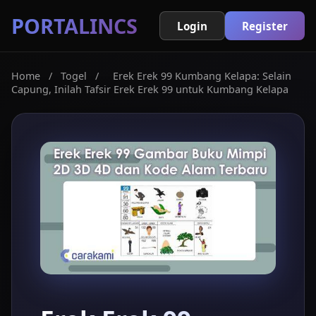
PORTALINCS
Login
Register
Home
/
Togel
/
Erek Erek 99 Kumbang Kelapa: Selain
Capung, Inilah Tafsir Erek Erek 99 untuk Kumbang Kelapa