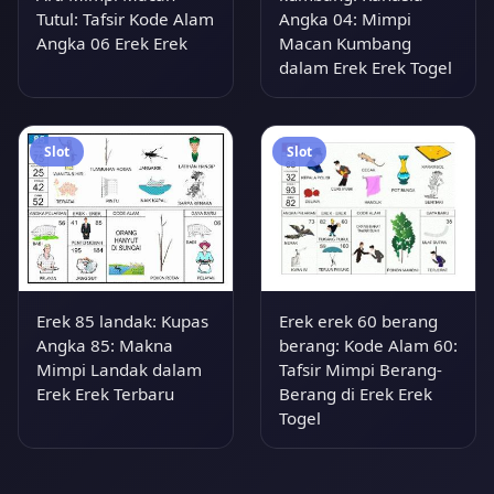
Tutul: Tafsir Kode Alam
Angka 04: Mimpi
Angka 06 Erek Erek
Macan Kumbang
dalam Erek Erek Togel
Slot
Slot
Erek 85 landak: Kupas
Erek erek 60 berang
Angka 85: Makna
berang: Kode Alam 60:
Mimpi Landak dalam
Tafsir Mimpi Berang-
Erek Erek Terbaru
Berang di Erek Erek
Togel