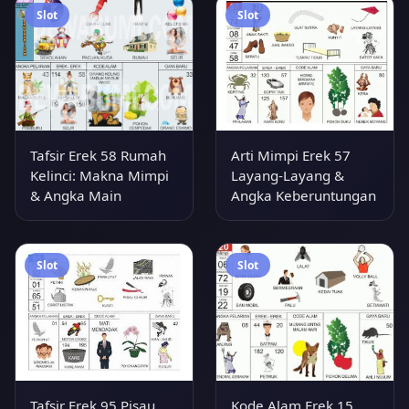
Slot
Slot
Tafsir Erek 58 Rumah
Arti Mimpi Erek 57
Kelinci: Makna Mimpi
Layang-Layang &
& Angka Main
Angka Keberuntungan
Slot
Slot
Tafsir Erek 95 Pisau
Kode Alam Erek 15