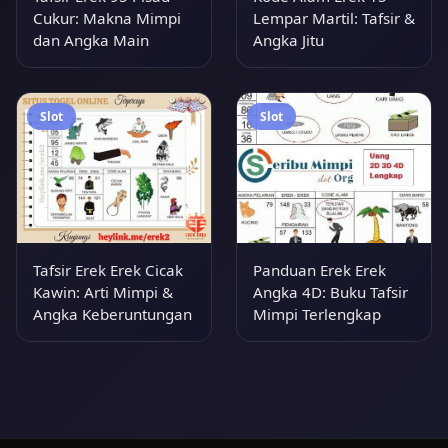
Cukur: Makna Mimpi
Lempar Martil: Tafsir &
dan Angka Main
Angka Jitu
Slot
Slot
Tafsir Erek Erek Cicak
Panduan Erek Erek
Kawin: Arti Mimpi &
Angka 4D: Buku Tafsir
Angka Keberuntungan
Mimpi Terlengkap