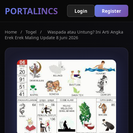
PORTALINCS
Login
Register
Home
/
Togel
/
Waspada atau Untung? Ini Arti Angka
Erek Erek Maling Update 8 Juni 2026