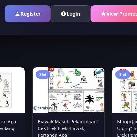
Register
Login
View Promos
Slot
Slot
ki: Apa
Biawak Masuk Pekarangan?
Mimpi Ja
Tentang
Cek Erek Erek Biawak,
Ulung? I
Pertanda Apa?
Erek Pem