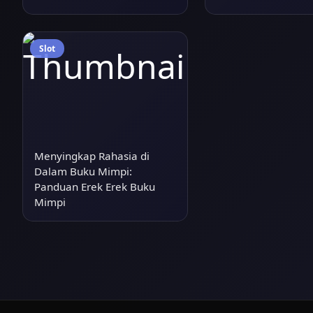
Slot
Menyingkap Rahasia di
Dalam Buku Mimpi:
Panduan Erek Erek Buku
Mimpi