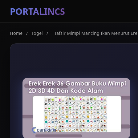
PORTALINCS
Home
/
Togel
/
Tafsir Mimpi Mancing Ikan Menurut Ere