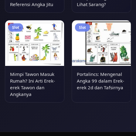
Referensi Angka Jitu
Lihat Sarang?
Slot
Slot
Mimpi Tawon Masuk
Portalincs: Mengenal
Rumah? Ini Arti Erek-
Angka 99 dalam Erek-
erek Tawon dan
erek 2d dan Tafsirnya
Angkanya