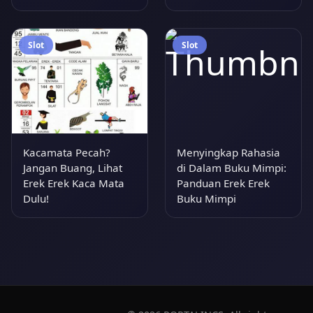
Slot
Slot
Kacamata Pecah?
Menyingkap Rahasia
Jangan Buang, Lihat
di Dalam Buku Mimpi:
Erek Erek Kaca Mata
Panduan Erek Erek
Dulu!
Buku Mimpi