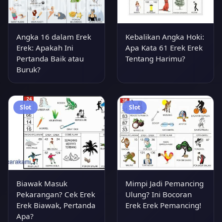
Angka 16 dalam Erek
Kebalikan Angka Hoki:
Erek: Apakah Ini
Apa Kata 61 Erek Erek
Pertanda Baik atau
Tentang Harimu?
Buruk?
Slot
Slot
Biawak Masuk
Mimpi Jadi Pemancing
Pekarangan? Cek Erek
Ulung? Ini Bocoran
Erek Biawak, Pertanda
Erek Erek Pemancing!
Apa?