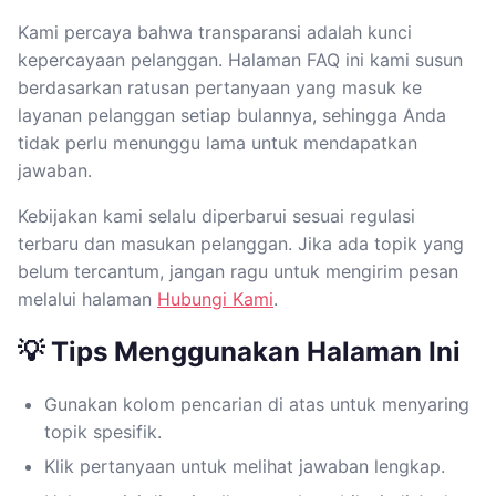
banyak kuota data.
Kami percaya bahwa transparansi adalah kunci
kepercayaan pelanggan. Halaman FAQ ini kami susun
berdasarkan ratusan pertanyaan yang masuk ke
layanan pelanggan setiap bulannya, sehingga Anda
tidak perlu menunggu lama untuk mendapatkan
jawaban.
Kebijakan kami selalu diperbarui sesuai regulasi
terbaru dan masukan pelanggan. Jika ada topik yang
belum tercantum, jangan ragu untuk mengirim pesan
melalui halaman
Hubungi Kami
.
💡 Tips Menggunakan Halaman Ini
Gunakan kolom pencarian di atas untuk menyaring
topik spesifik.
Klik pertanyaan untuk melihat jawaban lengkap.