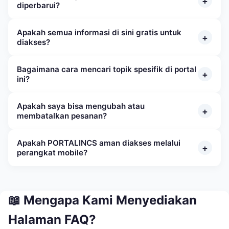
+
diperbarui?
informasi terpadu yang menyajikan konten
terlengkap, mulai dari berita terbaru, tren viral,
Kami melakukan pembaruan konten setiap saat
Apakah semua informasi di sini gratis untuk
hingga panduan mendalam dari berbagai
+
diakses?
secara real-time. Tim kami bekerja 24/7 untuk
bidang yang dikurasi dari sumber terpercaya.
memastikan Anda mendapatkan informasi
Ya, seluruh konten informasi dan artikel yang
Bagaimana cara mencari topik spesifik di portal
paling hangat dan akurat segera setelah tren
+
ini?
tersedia di PORTALINCS dapat Anda akses
muncul.
secara gratis tanpa biaya berlangganan.
Anda bisa menggunakan fitur pencarian di
Apakah saya bisa mengubah atau
+
membatalkan pesanan?
pojok kanan atas atau menjelajahi menu
kategori yang telah kami susun secara
Tentu! Kami sangat terbuka dengan masukan
Apakah PORTALINCS aman diakses melalui
sistematis untuk memudahkan navigasi Anda.
+
perangkat mobile?
pengguna. Anda dapat menghubungi tim
redaksi kami melalui halaman "Kontak Kami" jika
Sangat aman. Website kami telah dioptimalkan
memiliki saran topik atau ingin melaporkan
dengan teknologi responsive design dan sangat
kesalahan informasi.
📖 Mengapa Kami Menyediakan
ringan, sehingga nyaman diakses melalui
Halaman FAQ?
smartphone maupun tablet tanpa mengonsumsi