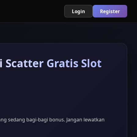
Login
Register
 Scatter Gratis Slot
 yang sedang bagi-bagi bonus. Jangan lewatkan