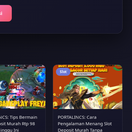
i
Slot
CS: Tips Bermain
PORTALINCS: Cara
osit Murah Rtp 98
Pengalaman Menang Slot
inggu Ini
Deposit Murah Tanpa