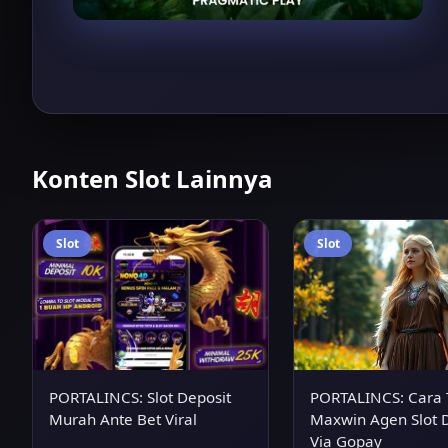
Konten Slot Lainnya
Slot
Slot
PORTALINCS: Slot Deposit
PORTALINCS: Cara T
Murah Ante Bet Viral
Maxwin Agen Slot 
Via Gopay