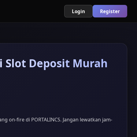
Login
Register
i Slot Deposit Murah
dang on-fire di PORTALINCS. Jangan lewatkan jam-