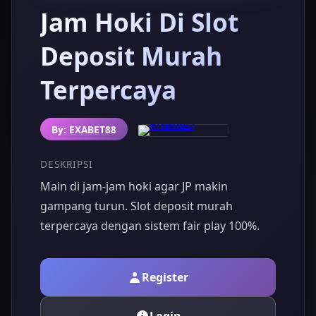
Jam Hoki Di Slot
Deposit Murah
Terpercaya
By: EXABET88
DESKRIPSI
Main di jam-jam hoki agar JP makin
gampang turun. Slot deposit murah
terpercaya dengan sistem fair play 100%.
Register