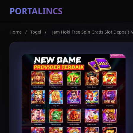
PORTALINCS
Home
/
Togel
/
Jam Hoki Free Spin Gratis Slot Deposit