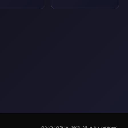
© 2026 PORTALINCS. All rights reserved.