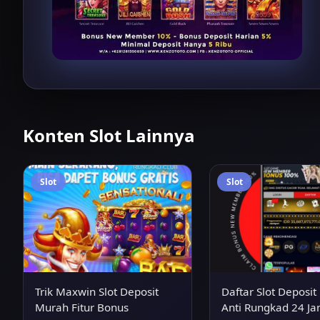
Konten Slot Lainnya
Slot
Slot
Trik Maxwin Slot Deposit
Daftar Slot Deposi
Murah Fitur Bonus
Anti Rungkad 24 J