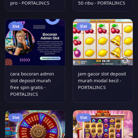
pro - PORTALINCS
50 ribu - PORTALINCS
Slot
Slot
cara bocoran admin
jam gacor slot deposit
slot deposit murah
murah modal kecil -
free spin gratis -
PORTALINCS
PORTALINCS
Slot
Slot