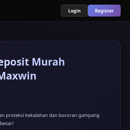
Login
Register
eposit Murah
 Maxwin
nan proteksi kekalahan dan bocoran gampang
besar!