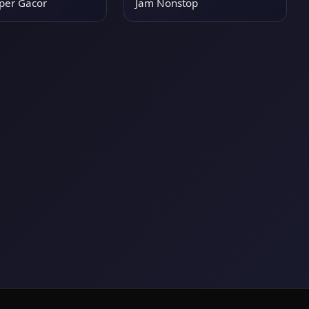
uper Gacor
Jam Nonstop