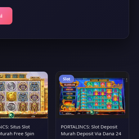
i
Slot
CS: Situs Slot
PORTALINCS: Slot Deposit
Murah Free Spin
Murah Deposit Via Dana 24