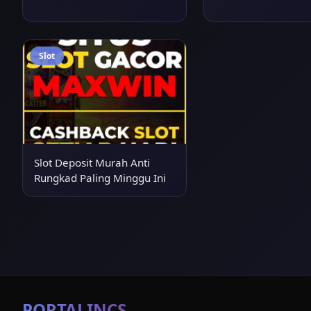
Slot
Slot Deposit Murah Anti
Rungkad Paling Minggu Ini
PORTALINCS