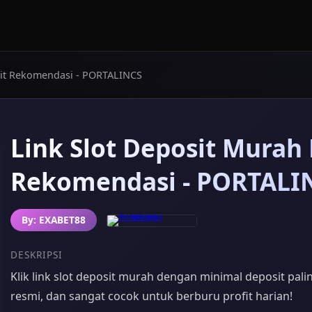
sit Rekomendasi - PORTALINCS
Link Slot Deposit Murah
Rekomendasi - PORTALI
By: EXABET88
DESKRIPSI
Klik link slot deposit murah dengan minimal deposit pa
resmi, dan sangat cocok untuk berburu profit harian!