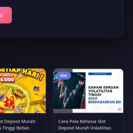
i
Slot
lot Deposit Murah
Cara Pola Rahasia Slot
as Tinggi Bebas
Deposit Murah Volatilitas