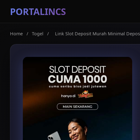
PORTALINCS
Home
/
Togel
/
Link Slot Deposit Murah Minimal Depo