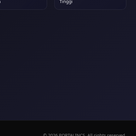
n
Tinggi
© 2026 PORTALINCS. All rights reserved.