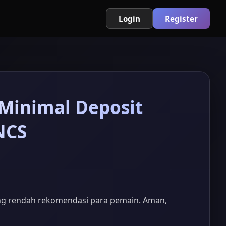
Login
Register
 Minimal Deposit
NCS
ling rendah rekomendasi para pemain. Aman,