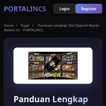
PORTALINCS
Login
Register
Home
/
Togel
/
Panduan Lengkap Slot Deposit Murah
Malam Ini - PORTALINCS
Panduan Lengkap