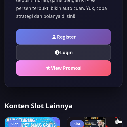
deposit murah, game dengan RTP 98
persen terbukti bikin auto cuan. Yuk, coba
strategi dan polanya di sini!
Register
Login
View Promosi
Konten Slot Lainnya
Slot
Slot