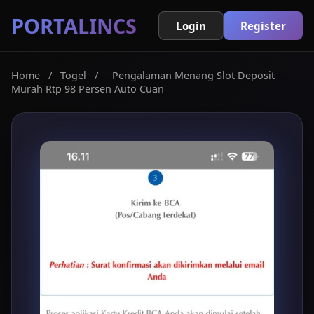
PORTALINCS
Login
Register
Home
/
Togel
/
Pengalaman Menang Slot Deposit
Murah Rtp 98 Persen Auto Cuan