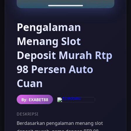
Pengalaman
Menang Slot
Deposit Murah Rtp
98 Persen Auto
Cuan
By: EXABET88
DESKRIPSI
Berdasarkan pengalaman menang slot