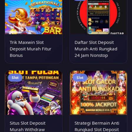
Trik Maxwin Slot
Daftar Slot Deposit
Deposit Murah Fitur
Murah Anti Rungkad
Bonus
24 Jam Nonstop
Slot
Slot
Situs Slot Deposit
Strategi Bermain Anti
Murah Withdraw
Rungkad Slot Deposit