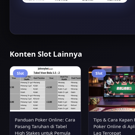
Konten Slot Lainnya
Slot
Slot
Panduan Poker Online: Cara
Tips & Cara Kapan 
Pasang Taruhan di Tabel
Poker Online di Apli
High Stakes untuk Pemula
Lag Tercepat