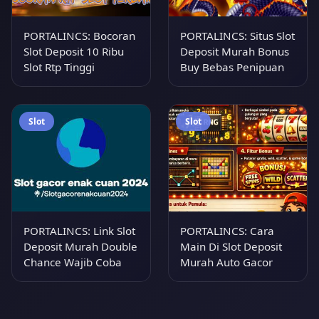
PORTALINCS: Bocoran
PORTALINCS: Situs Slot
Slot Deposit 10 Ribu
Deposit Murah Bonus
Slot Rtp Tinggi
Buy Bebas Penipuan
Slot
Slot
PORTALINCS: Link Slot
PORTALINCS: Cara
Deposit Murah Double
Main Di Slot Deposit
Chance Wajib Coba
Murah Auto Gacor