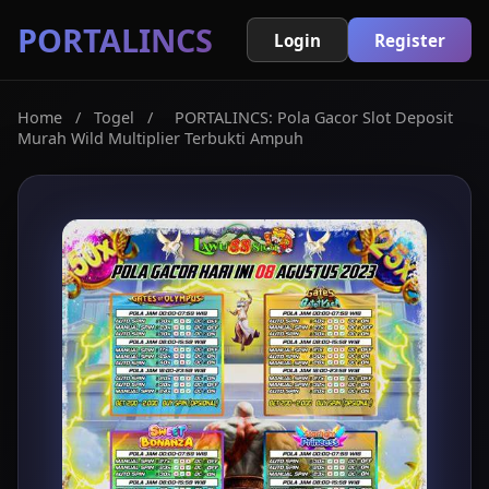
PORTALINCS
Login
Register
Home
/
Togel
/
PORTALINCS: Pola Gacor Slot Deposit
Murah Wild Multiplier Terbukti Ampuh