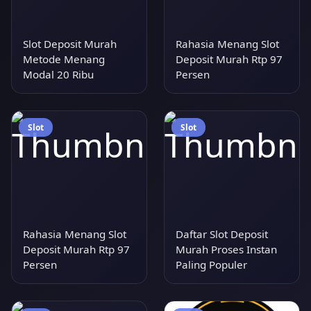
Slot Deposit Murah
Rahasia Menang Slot
Metode Menang
Deposit Murah Rtp 97
Modal 20 Ribu
Persen
Slot
Slot
Rahasia Menang Slot
Daftar Slot Deposit
Deposit Murah Rtp 97
Murah Proses Instan
Persen
Paling Populer