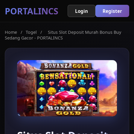
PORTALINCS
Login
Register
Home
/
Togel
/
Situs Slot Deposit Murah Bonus Buy
Sedang Gacor - PORTALINCS