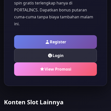
spin gratis terlengkap hanya di
PORTALINCS. Dapatkan bonus putaran
cuma-cuma tanpa biaya tambahan malam
ini.
Register
Login
View Promosi
Konten Slot Lainnya