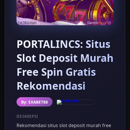
PORTALINCS: Situs
Slot Deposit Murah
Free Spin Gratis
Rekomendasi
By: EXABET88
DESKRIPSI
Rekomendasi situs slot deposit murah free