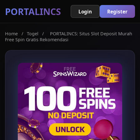
PORTALINCS
Login
Register
Home
/
Togel
/
PORTALINCS: Situs Slot Deposit Murah
Free Spin Gratis Rekomendasi