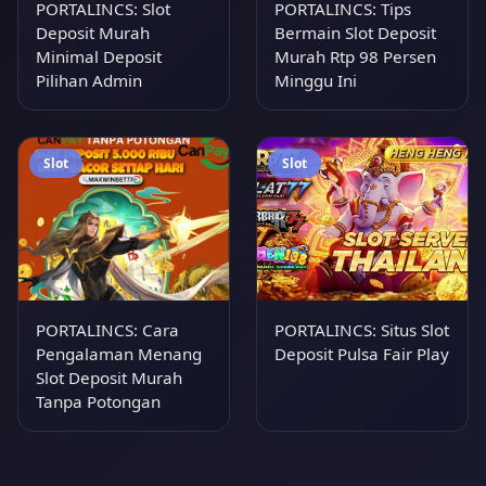
PORTALINCS: Slot
PORTALINCS: Tips
Deposit Murah
Bermain Slot Deposit
Minimal Deposit
Murah Rtp 98 Persen
Pilihan Admin
Minggu Ini
Slot
Slot
PORTALINCS: Cara
PORTALINCS: Situs Slot
Pengalaman Menang
Deposit Pulsa Fair Play
Slot Deposit Murah
Tanpa Potongan