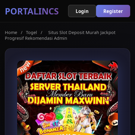
PORTALINCS
Login
Register
Home
/
Togel
/
Situs Slot Deposit Murah Jackpot
Progresif Rekomendasi Admin