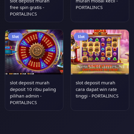
slot deposit murah
murah modal kecil -
free spin gratis -
PORTALINCS
PORTALINCS
Slot
Slot
slot deposit murah
slot deposit murah
deposit 10 ribu paling
cara dapat win rate
pilihan admin -
tinggi - PORTALINCS
PORTALINCS