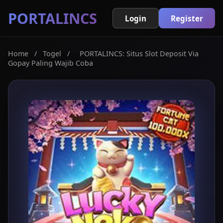
PORTALINCS
Login
Register
Home
/
Togel
/
PORTALINCS: Situs Slot Deposit Via
Gopay Paling Wajib Coba