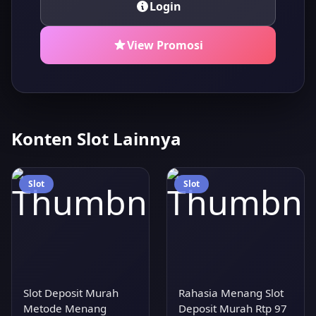
Login
View Promosi
Konten Slot Lainnya
Slot
Slot
Slot Deposit Murah
Rahasia Menang Slot
Metode Menang
Deposit Murah Rtp 97