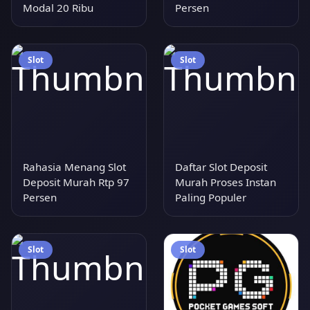
Modal 20 Ribu
Persen
Slot
Slot
Rahasia Menang Slot
Daftar Slot Deposit
Deposit Murah Rtp 97
Murah Proses Instan
Persen
Paling Populer
Slot
Slot